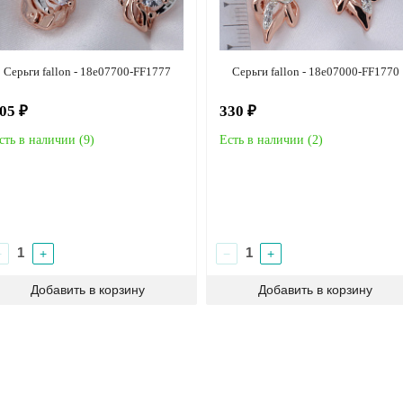
Серьги fallon - 18e07700-FF1777
Серьги fallon - 18e07000-FF1770
05 ₽
330 ₽
сть в наличии (
9
)
Есть в наличии (
2
)
−
+
−
+