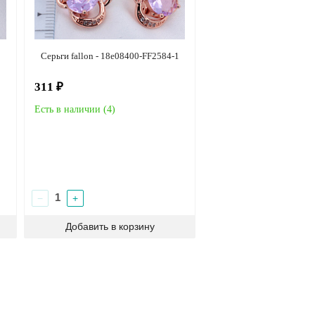
Серьги fallon - 18e08400-FF2584-1
311 ₽
Есть в наличии (
4
)
−
+