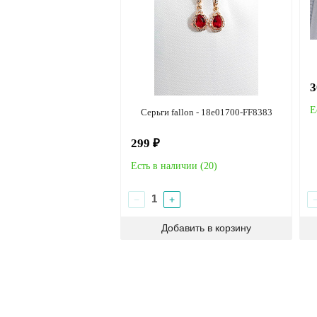
3
Е
Серьги fallon - 18e01700-FF8383
299 ₽
Есть в наличии (
20
)
−
+