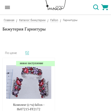
Главная
Каталог бижутерии
Fallon
Гарнитуры
Бижутерия Гарнитуры
По цене
новое поступление
Комплект (с+к) fallon -
ffe07215-FF2172