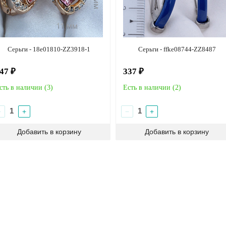
Серьги - 18e01810-ZZ3918-1
Серьги - ffke08744-ZZ8487
47 ₽
337 ₽
сть в наличии (
3
)
Есть в наличии (
2
)
−
+
−
+