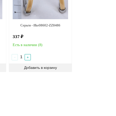
Серьги - ffke08602-ZZ8486
337 ₽
Есть в наличии (
8
)
−
+