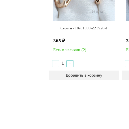
Серьги - 18e01803-ZZ3920-1
365 ₽
3
Есть в наличии (
2
)
Е
−
+