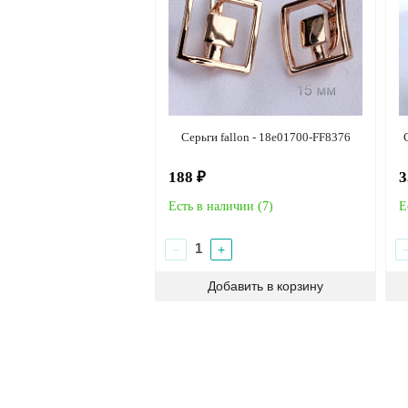
Серьги fallon - 18e01700-FF8376
188 ₽
3
Есть в наличии (
7
)
Е
−
+