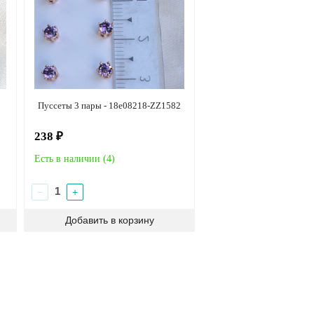
Пуссеты 3 пары - 18e08218-ZZ1582
238 ₽
Есть в наличии (
4
)
−
+