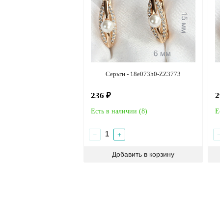
Серьги - 18e073h0-ZZ3773
236 ₽
2
Есть в наличии (
8
)
Е
−
+