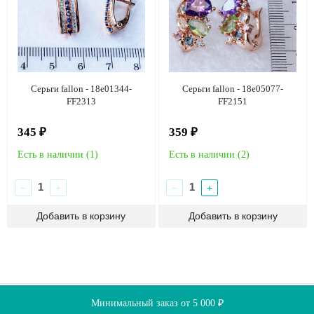
Серьги fallon - 18e01344-
Серьги fallon - 18e05077-
FF2313
FF2151
345 ₽
359 ₽
Есть в наличии (
1
)
Есть в наличии (
2
)
−
+
−
+
О компании
Доставка
Оплата
Скидки
Минимальный заказ от 5 000 ₽