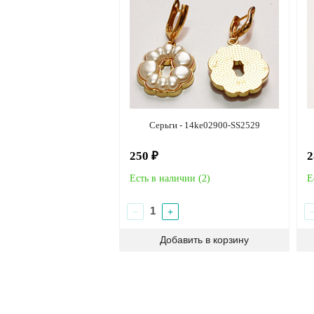
Серьги - 14ke02900-SS2529
250 ₽
2
Есть в наличии (
2
)
Е
−
+