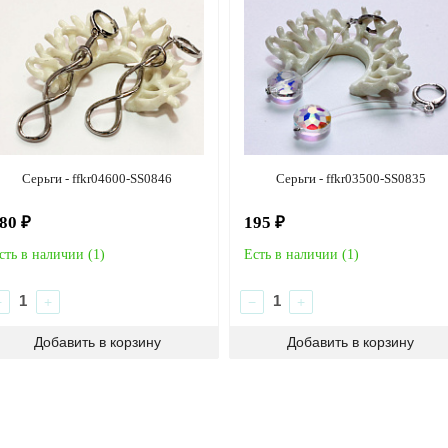
Серьги - ffkr04600-SS0846
Серьги - ffkr03500-SS0835
80 ₽
195 ₽
сть в наличии (
1
)
Есть в наличии (
1
)
−
+
−
+