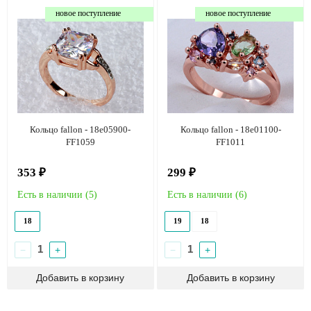
новое поступление
новое поступление
Кольцо fallon - 18e05900-
Кольцо fallon - 18e01100-
FF1059
FF1011
353 ₽
299 ₽
Есть в наличии (
5
)
Есть в наличии (
6
)
18
19
18
−
+
−
+